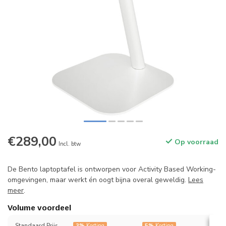
€289,00
Op voorraad
Incl. btw
De Bento laptoptafel is ontworpen voor Activity Based Working-
omgevingen, maar werkt én oogt bijna overal geweldig.
Lees
meer
.
Volume voordeel
Standaard Prijs
3%
Korting
5%
Korting
7%
K