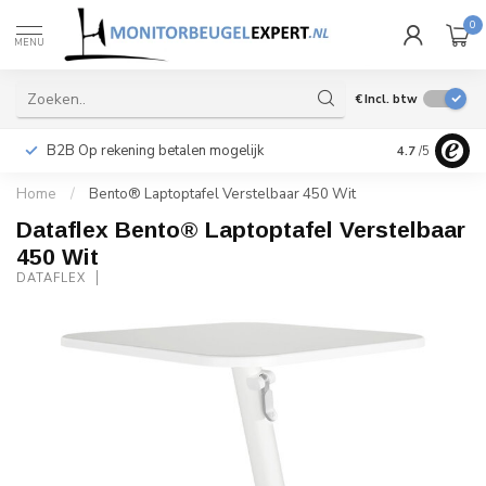
0
MENU
€
Incl. btw
B2B Op rekening betalen mogelijk
Levering ook 
4.7
/5
Home
/
Bento® Laptoptafel Verstelbaar 450 Wit
Dataflex Bento® Laptoptafel Verstelbaar
450 Wit
DATAFLEX