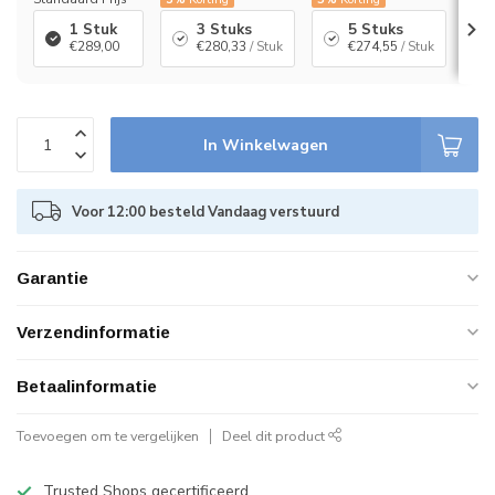
1 Stuk
3 Stuks
5 Stuks
€289,00
€280,33
/ Stuk
€274,55
/ Stuk
In Winkelwagen
Voor 12:00 besteld Vandaag verstuurd
Garantie
Verzendinformatie
Betaalinformatie
Toevoegen om te vergelijken
Deel dit product
Trusted Shops gecertificeerd