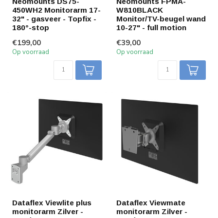
Neomounts DS75-
Neomounts FPMA-
450WH2 Monitorarm 17-
W810BLACK
32" - gasveer - Topfix -
Monitor/TV-beugel wand
180°-stop
10-27" - full motion
€199,00
€39,00
Op voorraad
Op voorraad
Dataflex Viewlite plus
Dataflex Viewmate
monitorarm Zilver -
monitorarm Zilver -