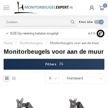
0
MENU
€
Incl. btw
B2B Op rekening betalen mogelijk
Levering ook 
4.7
/5
Home
/
Monitorbeugels
/
Monitorbeugels voor aan de muur
Monitorbeugels voor aan de muur
Filters