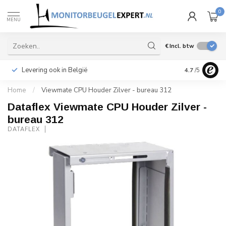
0
MENU
€
Incl. btw
Levering ook in België
Snelle leveri
4.7
/5
Home
/
Viewmate CPU Houder Zilver - bureau 312
Dataflex Viewmate CPU Houder Zilver -
bureau 312
DATAFLEX