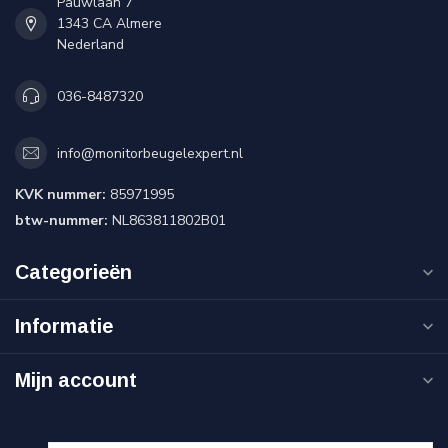
Pauwlaan 7
1343 CA Almere
Nederland
036-8487320
info@monitorbeugelexpert.nl
KVK nummer:
85971995
btw-nummer:
NL863811802B01
Categorieën
Informatie
Mijn account