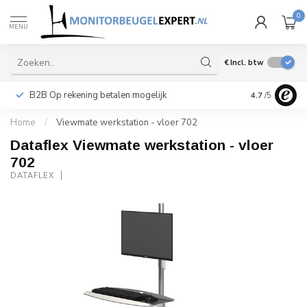
0
MENU
€
Incl. btw
B2B Op rekening betalen mogelijk
Levering ook 
4.7
/5
Home
/
Viewmate werkstation - vloer 702
Dataflex Viewmate werkstation - vloer
702
DATAFLEX