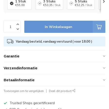
1 Stuk
3 Stuks
5 Stuks
1
€55,00
€53,35
/ Stuk
€52,25
/ Stuk
€
In Winkelwagen
Vandaag besteld, vandaag verstuurd ( voor 18:00 )
Garantie
Verzendinformatie
Betaalinformatie
Toevoegen om te vergelijken
Deel dit product
Trusted Shops gecertificeerd