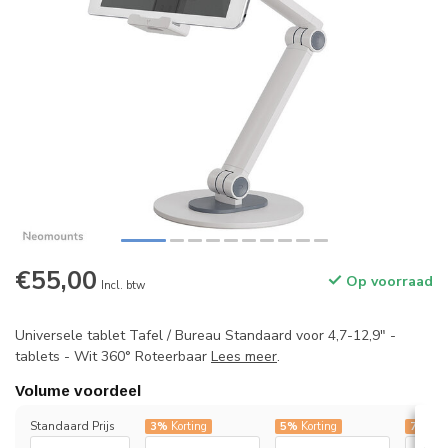
€55,00
Op voorraad
Incl. btw
Universele tablet Tafel / Bureau Standaard voor 4,7-12,9" -
tablets - Wit 360° Roteerbaar
Lees meer
.
Volume voordeel
Standaard Prijs
3%
Korting
5%
Korting
7%
Kor