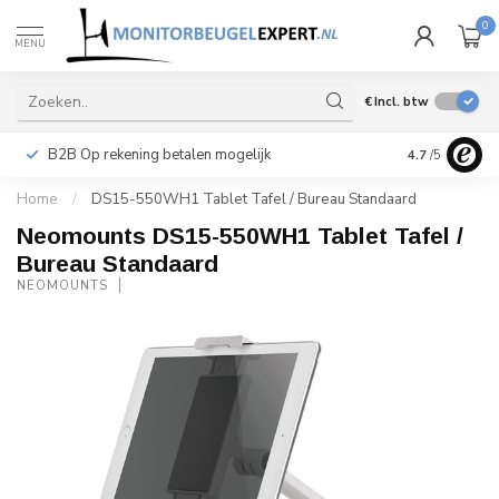
0
MENU
€
Incl. btw
B2B Op rekening betalen mogelijk
Levering ook 
4.7
/5
Home
/
DS15-550WH1 Tablet Tafel / Bureau Standaard
Neomounts DS15-550WH1 Tablet Tafel /
Bureau Standaard
NEOMOUNTS