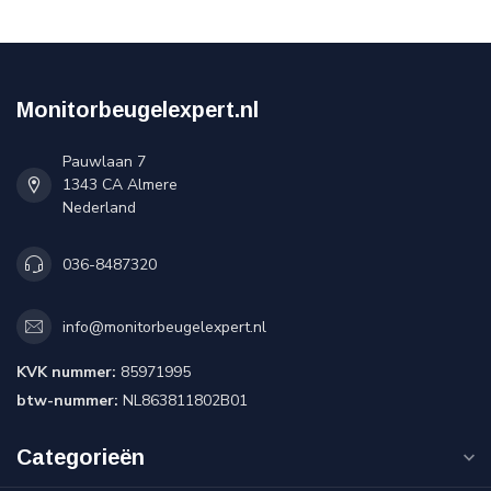
Monitorbeugelexpert.nl
Pauwlaan 7
1343 CA Almere
Nederland
036-8487320
info@monitorbeugelexpert.nl
KVK nummer:
85971995
btw-nummer:
NL863811802B01
Categorieën