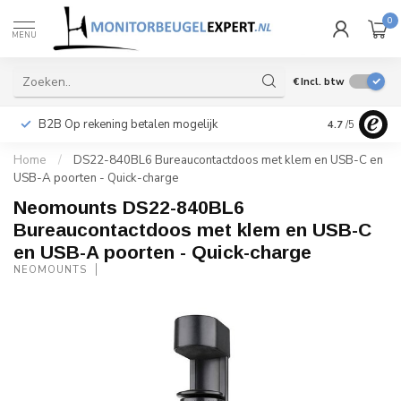
0
MENU
€
Incl. btw
B2B Op rekening betalen mogelijk
Levering ook 
4.7
/5
Home
/
DS22-840BL6 Bureaucontactdoos met klem en USB-C en
USB-A poorten - Quick-charge
Neomounts DS22-840BL6
Bureaucontactdoos met klem en USB-C
en USB-A poorten - Quick-charge
NEOMOUNTS