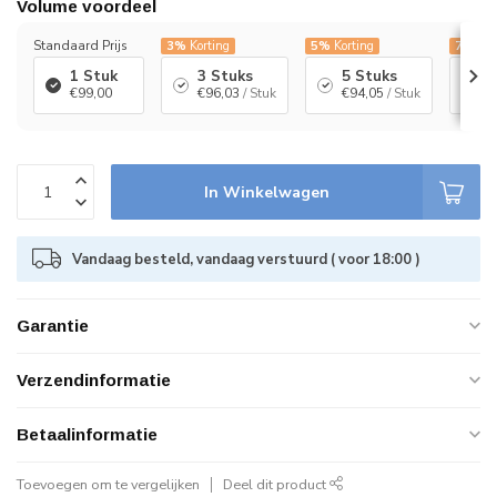
Volume voordeel
Standaard Prijs
3%
Korting
5%
Korting
7%
Kor
1 Stuk
3 Stuks
5 Stuks
1
€99,00
€96,03
/ Stuk
€94,05
/ Stuk
€
In Winkelwagen
Vandaag besteld, vandaag verstuurd ( voor 18:00 )
Garantie
Verzendinformatie
Betaalinformatie
Toevoegen om te vergelijken
Deel dit product