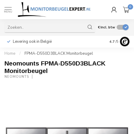
0
MENU
€
Incl. btw
Levering ook in België
Snelle leveri
4.7
/5
Home
/
FPMA-D550D3BLACK Monitorbeugel
Neomounts FPMA-D550D3BLACK
Monitorbeugel
NEOMOUNTS