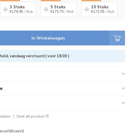
3 Stuks
5 Stuks
10 Stuks
€179,45
/ Stuk
€175,75
/ Stuk
€172,05
/ Stuk
In Winkelwagen
eld, vandaag verstuurd ( voor 18:00 )
ie
lijken
Deel dit product
ecertificeerd