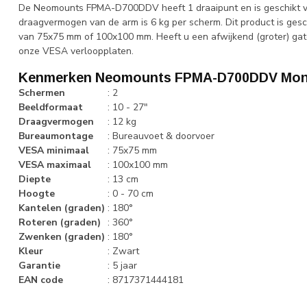
De Neomounts FPMA-D700DDV heeft 1 draaipunt en is geschikt vo
draagvermogen van de arm is 6 kg per scherm. Dit product is ge
van 75x75 mm of 100x100 mm. Heeft u een afwijkend (groter) gat
onze VESA verloopplaten.
Kenmerken Neomounts FPMA-D700DDV Moni
Schermen
:
2
Beeldformaat
:
10 - 27"
Draagvermogen
:
12 kg
Bureaumontage
:
Bureauvoet & doorvoer
VESA minimaal
:
75x75 mm
VESA maximaal
:
100x100 mm
Diepte
:
13 cm
Hoogte
:
0 - 70 cm
Kantelen (graden)
:
180°
Roteren (graden)
:
360°
Zwenken (graden)
:
180°
Kleur
:
Zwart
Garantie
:
5 jaar
EAN code
:
8717371444181