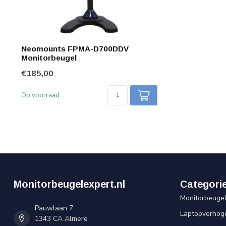
Neomounts FPMA-D700DDV
Monitorbeugel
€185,00
Op voorraad
Monitorbeugelexpert.nl
Categori
Monitorbeuge
Pauwlaan 7
Laptopverhog
1343 CA Almere