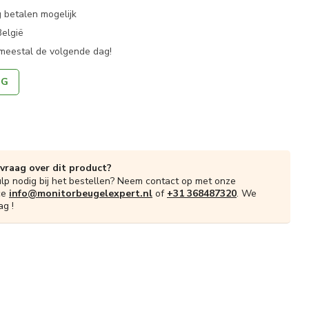
 betalen mogelijk
België
 meestal de volgende dag!
NG
 vraag over dit product?
ulp nodig bij het bestellen? Neem contact op met onze
ce
info@monitorbeugelexpert.nl
of
+31 368487320
. We
ag !