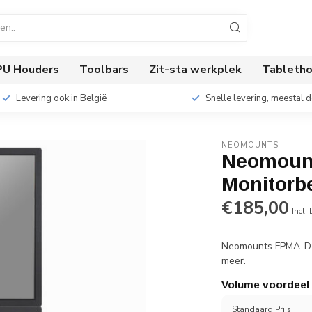
PU Houders
Toolbars
Zit-sta werkplek
Tabletho
Levering ook in België
Snelle levering, meestal 
NEOMOUNTS
Neomoun
Monitorb
€185,00
Incl.
Neomounts FPMA-D70
meer
.
Volume voordeel
Standaard Prijs