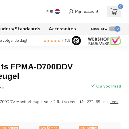
0
Mijn account
EUR
uders/Standaards
Accessoires
€
Incl. btw
de volgende dag!
4.7
/5
ts FPMA-D700DDV
eugel
Op voorraad
 btw
0DDV Monitorbeugel voor 2 flat screens t/m 27" (69 cm).
Lees
3%
Korting
5%
Korting
7%
Korting