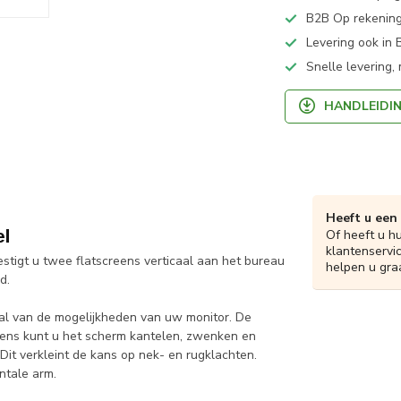
B2B Op rekening
Levering ook in 
Snelle levering,
HANDLEIDI
Heeft u een
l
Of heeft u h
klantenservi
igt u twee flatscreens verticaal aan het bureau
helpen u gra
d.
aal van de mogelijkheden van uw monitor. De
evens kunt u het scherm kantelen, zwenken en
Dit verkleint de kans op nek- en rugklachten.
ntale arm.