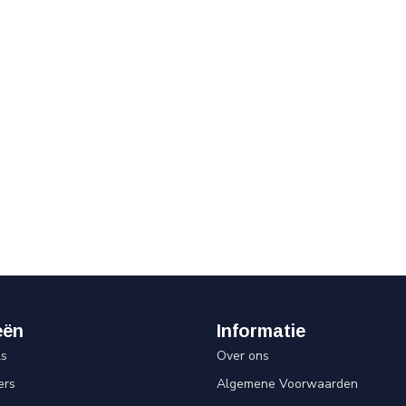
eën
Informatie
ls
Over ons
ers
Algemene Voorwaarden