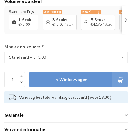
Volume voordeel
Standaard Prijs
3%
Korting
5%
Korting
7%
Kor
1 Stuk
3 Stuks
5 Stuks
1
€45,00
€43,65
/ Stuk
€42,75
/ Stuk
€
Maak een keuze:
*
In Winkelwagen
Vandaag besteld, vandaag verstuurd ( voor 18:00 )
Garantie
Verzendinformatie