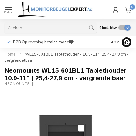
0
MENU
€
Incl. btw
B2B Op rekening betalen mogelijk
Levering ook 
4.7
/5
Home
/
WL15-601BL1 Tablethouder - 10.9-11" | 25,4-27,9 cm -
vergrendelbaar
Neomounts WL15-601BL1 Tablethouder -
10.9-11" | 25,4-27,9 cm - vergrendelbaar
NEOMOUNTS