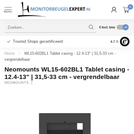
0
MENU
€
Incl. btw
Trusted Shops gecertificeerd
B2B Op reken
4.7
/5
Home
/
WL15-602BL1 Tablet casing - 12.4-13" | 31,5-33 cm -
vergrendelbaar
Neomounts WL15-602BL1 Tablet casing -
12.4-13" | 31,5-33 cm - vergrendelbaar
NEOMOUNTS