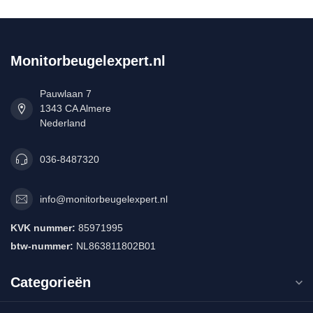
Monitorbeugelexpert.nl
Pauwlaan 7
1343 CA Almere
Nederland
036-8487320
info@monitorbeugelexpert.nl
KVK nummer:
85971995
btw-nummer:
NL863811802B01
Categorieën