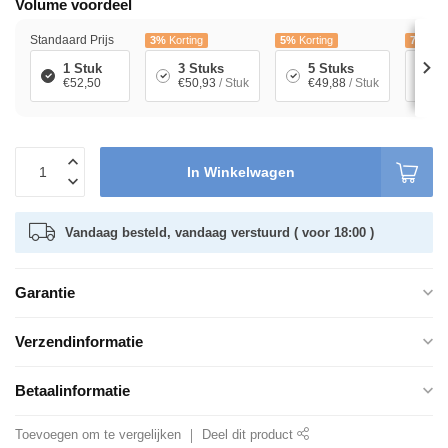
Volume voordeel
Standaard Prijs
3%
Korting
5%
Korting
7%
Kort
1 Stuk
3 Stuks
5 Stuks
1
€52,50
€50,93
/ Stuk
€49,88
/ Stuk
€
In Winkelwagen
Vandaag besteld, vandaag verstuurd ( voor 18:00 )
Garantie
Verzendinformatie
Betaalinformatie
Toevoegen om te vergelijken
Deel dit product