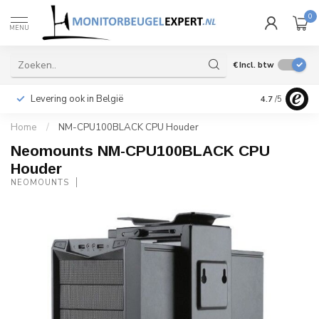
0
MENU
€
Incl. btw
Levering ook in België
Snelle leveri
4.7
/5
Home
/
NM-CPU100BLACK CPU Houder
Neomounts NM-CPU100BLACK CPU
Houder
NEOMOUNTS