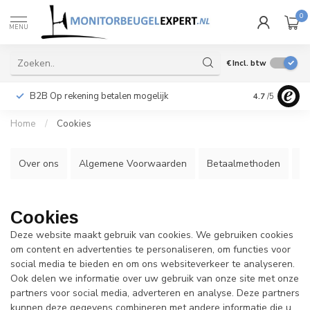
0
MENU
€
Incl. btw
B2B Op rekening betalen mogelijk
Levering ook 
4.7
/5
Home
/
Cookies
Over ons
Algemene Voorwaarden
Betaalmethoden
V
Cookies
Deze website maakt gebruik van cookies. We gebruiken cookies
om content en advertenties te personaliseren, om functies voor
social media te bieden en om ons websiteverkeer te analyseren.
Ook delen we informatie over uw gebruik van onze site met onze
partners voor social media, adverteren en analyse. Deze partners
kunnen deze gegevens combineren met andere informatie die u