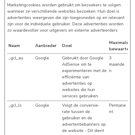
Marketingcookies worden gebruikt om bezoekers te volgen
wanneer ze verschillende websites bezoeken. Hun doel is
advertenties weergeven die zijn toegesneden op en relevant
zijn voor de individuele gebruiker. Deze advertenties worden
zo waardevoller voor uitgevers en externe adverteerders.
Maximale
Naam
Aanbieder
Doel
bewaartermi
_gcl_au
Google
Gebruikt door Google
3
AdSense om te
maande
experimenteren met de
n
efficiëntie van
advertenties op
websites die hun
services gebruiken.
_gcl_ls
Google
Volgt de conversie-
Permane
rate tussen de
nt
gebruiker en de
advertentiebanners op
de website - Dit dient