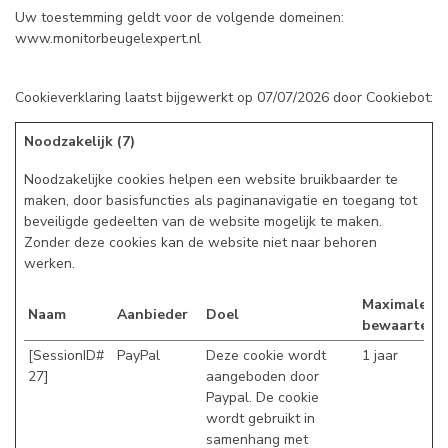
Uw toestemming geldt voor de volgende domeinen:
www.monitorbeugelexpert.nl
Cookieverklaring laatst bijgewerkt op 07/07/2026 door
Cookiebot
:
Noodzakelijk (7)
Noodzakelijke cookies helpen een website bruikbaarder te
maken, door basisfuncties als paginanavigatie en toegang tot
beveiligde gedeelten van de website mogelijk te maken.
Zonder deze cookies kan de website niet naar behoren
werken.
Maximale
Naam
Aanbieder
Doel
bewaartermi
[SessionID#
PayPal
Deze cookie wordt
1 jaar
27]
aangeboden door
Paypal. De cookie
wordt gebruikt in
samenhang met