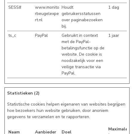
SESS#
www.monito
Houdt
1 dag
rbeugelexpe
gebruikersstatussen
rt.nl
over paginabezoeken
bij.
ts_c
PayPal
Gebruikt in context
1 jaar
met de PayPal-
betalingsfunctie op de
website. De cookie is
noodzakelijk voor een
veilige transactie via
PayPal.
Statistieken (2)
Statistische cookies helpen eigenaren van websites begrijpen
hoe bezoekers hun website gebruiken, door anoniem
gegevens te verzamelen en te rapporteren.
Maximale
Naam
Aanbieder
Doel