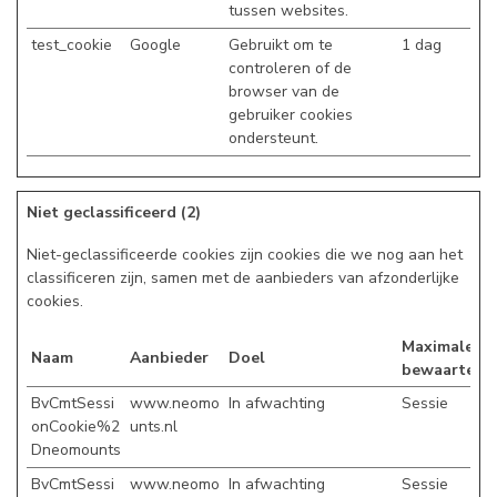
tussen websites.
test_cookie
Google
Gebruikt om te
1 dag
controleren of de
browser van de
gebruiker cookies
ondersteunt.
Niet geclassificeerd (2)
Niet-geclassificeerde cookies zijn cookies die we nog aan het
classificeren zijn, samen met de aanbieders van afzonderlijke
cookies.
Maximale
Naam
Aanbieder
Doel
bewaartermi
BvCmtSessi
www.neomo
In afwachting
Sessie
onCookie%2
unts.nl
Dneomounts
BvCmtSessi
www.neomo
In afwachting
Sessie