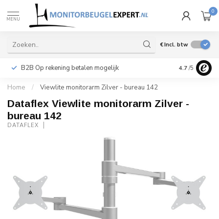
0
MENU
€
Incl. btw
B2B Op rekening betalen mogelijk
Levering ook 
4.7
/5
Home
/
Viewlite monitorarm Zilver - bureau 142
Dataflex Viewlite monitorarm Zilver -
bureau 142
DATAFLEX