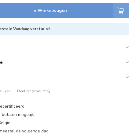
In Winkelwagen
besteld Vandaag verstuurd
ie
lijken
Deel dit product
ecertificeerd
 betalen mogelijk
België
 meestal de volgende dag!