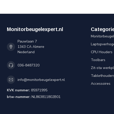
Monitorbeugelexpert.nl
Categori
Monitorbeuge
Pauwlaan 7
Laptopverhog
1343 CA Almere
Nederland
CPU Houders
Toolbars
036-8487320
Zit-sta werkp
Tablethouder
info@monitorbeugelexpert.nl
Accessoires
KVK nummer:
85971995
btw-nummer:
NL863811802B01