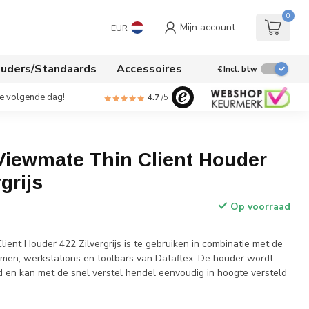
0
Mijn account
EUR
uders/Standaards
Accessoires
€
Incl. btw
de volgende dag!
4.7
/5
Viewmate Thin Client Houder
grijs
Op voorraad
w
ient Houder 422 Zilvergrijs is te gebruiken in combinatie met de
en, werkstations en toolbars van Dataflex. De houder wordt
 en kan met de snel verstel hendel eenvoudig in hoogte versteld