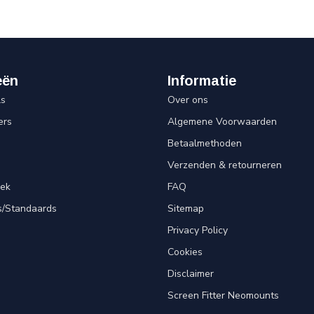
eën
Informatie
ls
Over ons
ers
Algemene Voorwaarden
Betaalmethoden
Verzenden & retourneren
lek
FAQ
s/Standaards
Sitemap
Privacy Policy
Cookies
Disclaimer
Screen Fitter Neomounts