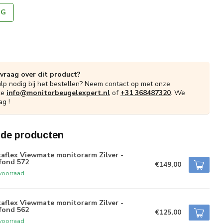
NG
 vraag over dit product?
ulp nodig bij het bestellen? Neem contact op met onze
ce
info@monitorbeugelexpert.nl
of
+31 368487320
. We
ag !
rde producten
aflex Viewmate monitorarm Zilver -
fond 572
€149,00
voorraad
aflex Viewmate monitorarm Zilver -
fond 562
€125,00
voorraad