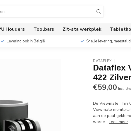
PU Houders
Toolbars
Zit-sta werkplek
Tabletho
Levering ook in België
Snelle levering, meestal 
DATAFLEX
Dataflex 
422 Zilver
€59,00
Incl. bt
De Viewmate Thin Cl
Viewmate monitorarm
aan de paal geklemd
worde...
Lees meer
.