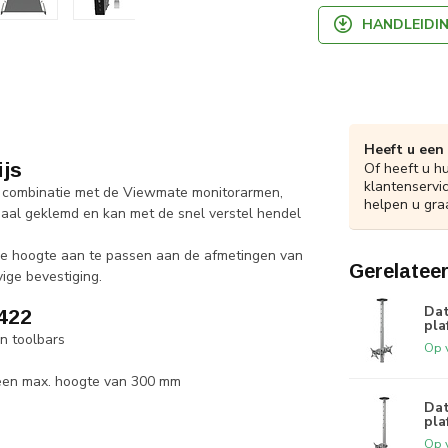
HANDLEIDI
Heeft u een
ijs
Of heeft u h
klantenservi
in combinatie met de Viewmate monitorarmen,
helpen u gra
paal geklemd en kan met de snel verstel hendel
de hoogte aan te passen aan de afmetingen van
Gerelatee
vige bevestiging.
Dat
422
pla
n toolbars
Op 
 een max. hoogte van 300 mm
Dat
pla
Op 