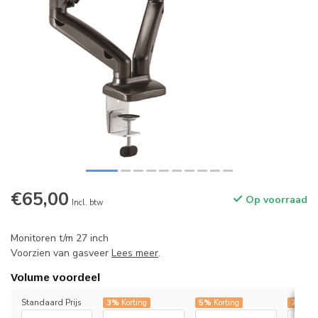
€65,00
Op voorraad
Incl. btw
Monitoren t/m 27 inch
Voorzien van gasveer
Lees meer
.
Volume voordeel
Standaard Prijs
3%
Korting
5%
Korting
7%
Kor