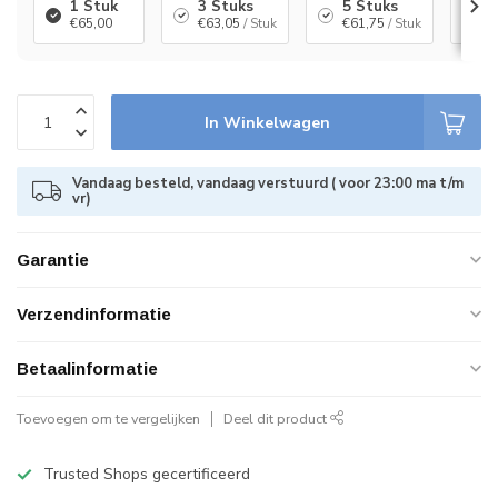
1 Stuk
3 Stuks
5 Stuks
1
€65,00
€63,05
/ Stuk
€61,75
/ Stuk
€
In Winkelwagen
Vandaag besteld, vandaag verstuurd ( voor 23:00 ma t/m
vr)
Garantie
Verzendinformatie
Betaalinformatie
Toevoegen om te vergelijken
Deel dit product
Trusted Shops gecertificeerd