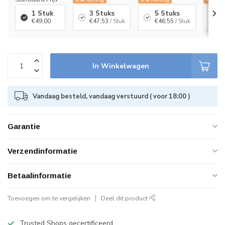
1 Stuk
3 Stuks
5 Stuks
1
€49,00
€47,53
/ Stuk
€46,55
/ Stuk
€
In Winkelwagen
Vandaag besteld, vandaag verstuurd ( voor 18:00 )
Garantie
Verzendinformatie
Betaalinformatie
Toevoegen om te vergelijken
Deel dit product
Trusted Shops gecertificeerd