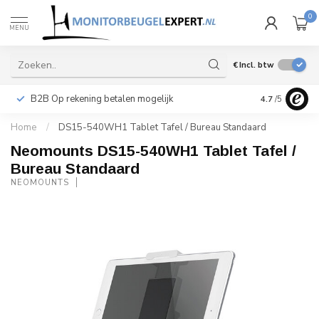
0
MENU
€
Incl. btw
B2B Op rekening betalen mogelijk
Levering ook 
4.7
/5
Home
/
DS15-540WH1 Tablet Tafel / Bureau Standaard
Neomounts DS15-540WH1 Tablet Tafel /
Bureau Standaard
NEOMOUNTS