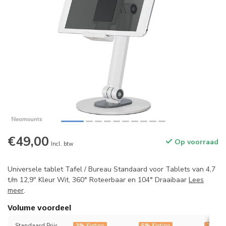
€49,00
Op voorraad
Incl. btw
Universele tablet Tafel / Bureau Standaard voor Tablets van 4,7
t/m 12,9" Kleur Wit, 360° Roteerbaar en 104° Draaibaar
Lees
meer
.
Volume voordeel
Standaard Prijs
3%
Korting
5%
Korting
7%
Kor