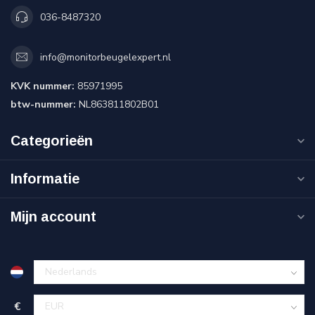
036-8487320
info@monitorbeugelexpert.nl
KVK nummer:
85971995
btw-nummer:
NL863811802B01
Categorieën
Informatie
Mijn account
€