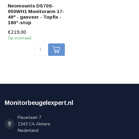
Neomounts DS70S-
950WH1 Monitorarm 17-
49" - gasveer - Topfix -
180°-stop
€219,00
Op voorraad
Monitorbeugelexpert.nl
Pauwlaan 7
1343 CA Almere
Nederland