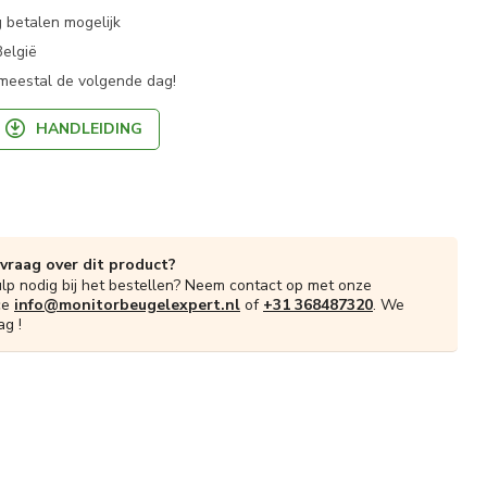
 betalen mogelijk
België
 meestal de volgende dag!
HANDLEIDING
 vraag over dit product?
ulp nodig bij het bestellen? Neem contact op met onze
ce
info@monitorbeugelexpert.nl
of
+31 368487320
. We
ag !