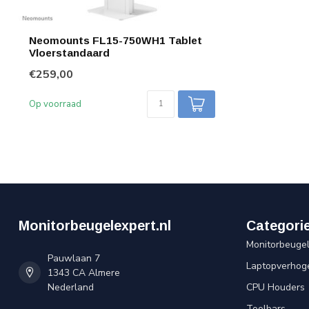
Neomounts FL15-750WH1 Tablet
Vloerstandaard
€259,00
Op voorraad
Monitorbeugelexpert.nl
Categori
Monitorbeuge
Pauwlaan 7
Laptopverhog
1343 CA Almere
Nederland
CPU Houders
Toolbars