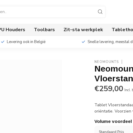
PU Houders
Toolbars
Zit-sta werkplek
Tabletho
Levering ook in België
Snelle levering, meestal 
NEOMOUNTS
Neomount
Vloersta
€259,00
Incl.
Tablet Vloerstandaa
oriëntatie. Voorzie
Volume voordeel
Standaard Prijs