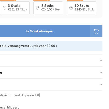
3 Stuks
5 Stuks
10 Stuks
€251,23
/ Stuk
€246,05
/ Stuk
€240,87
/ Stuk
In Winkelwagen
eld, vandaag verstuurd ( voor 20:00 )
ie
lijken
Deel dit product
ecertificeerd