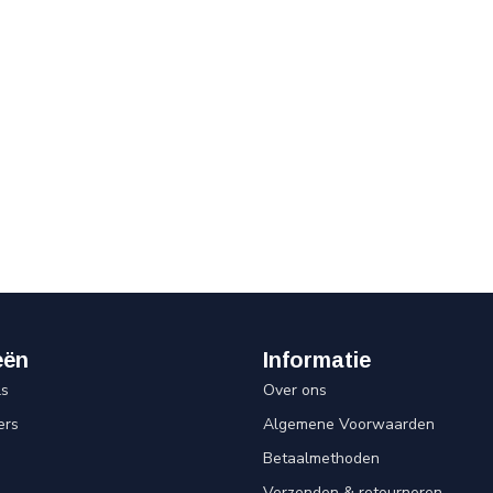
eën
Informatie
ls
Over ons
ers
Algemene Voorwaarden
Betaalmethoden
Verzenden & retourneren