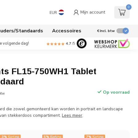
0
Mijn account
EUR
uders/Standaards
Accessoires
€
Incl. btw
de volgende dag!
4.7
/5
s FL15-750WH1 Tablet
ndaard
Op voorraad
 btw
rd die zowel gemonteerd kan worden in portrait en landscape
n van stekkerdoos compartiment.
Lees meer
.
3%
Korting
5%
Korting
7%
Korting