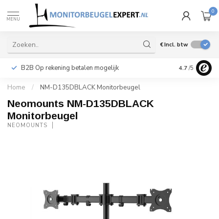
0
MENU
€
Incl. btw
B2B Op rekening betalen mogelijk
Levering ook 
4.7
/5
Home
/
NM-D135DBLACK Monitorbeugel
Neomounts NM-D135DBLACK
Monitorbeugel
NEOMOUNTS