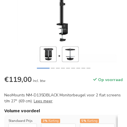
€119,00
Op voorraad
Incl. btw
NeoMounts NM-D135DBLACK Monitorbeugel voor 2 flat screens
t/m 27" (69 cm).
Lees meer
.
Volume voordeel
Standaard Prijs
3%
Korting
5%
Korting
7%
K