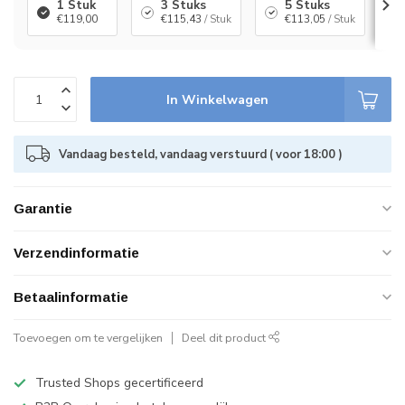
1 Stuk
3 Stuks
5 Stuks
€119,00
€115,43
/ Stuk
€113,05
/ Stuk
In Winkelwagen
Vandaag besteld, vandaag verstuurd ( voor 18:00 )
Garantie
Verzendinformatie
Betaalinformatie
Toevoegen om te vergelijken
Deel dit product
Trusted Shops gecertificeerd