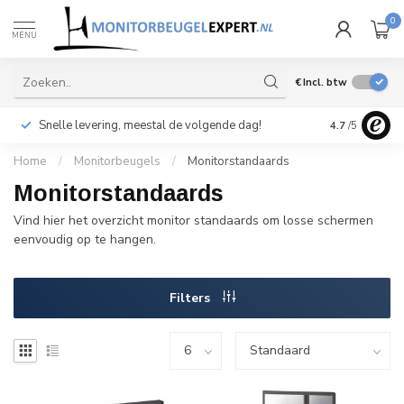
0
MENU
€
Incl. btw
Snelle levering, meestal de volgende dag!
4.7
/5
Home
/
Monitorbeugels
/
Monitorstandaards
Monitorstandaards
Vind hier het overzicht monitor standaards om losse schermen
eenvoudig op te hangen.
Filters