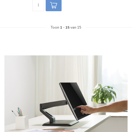
Toon
1
-
15
van 15